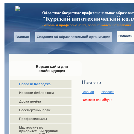
Областное бюджетное профессиональное образоват
"Курский автотехнический кол
Готовим профессионала, воспитываем патриота!
Новости
Главная
Сведения об образовательной организации
Версия сайта для
слабовидящих
Новости
Новости Колледжа
Главная
Новости
Новости библиотеки
Элемент не найден!
Доска почёта
Бессмертный полк
Профессионалы
Мастерские по
приоритетным группам