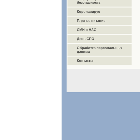
безопасность
Коронавирус
Горячее питание
СМИ о НАС
День СПО
Обработка персональных
данных
Контакты