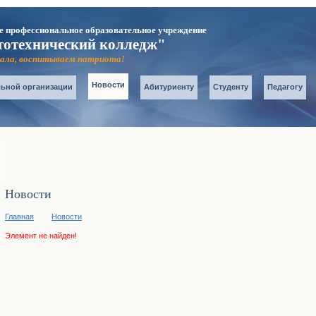
е профессиональное образовательное учреждение
тотехнический колледж"
карта сайта
главная
ала, воспитываем патриота!
Контакты
Новости
льной организации
Абитуриенту
Студенту
Педагогу
Новости
Главная
Новости
Элемент не найден!