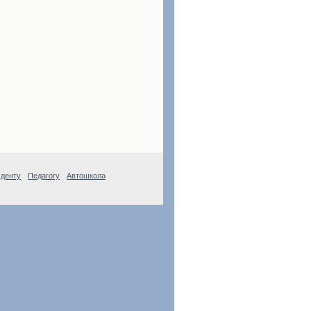
денту
Педагогу
Автошкола