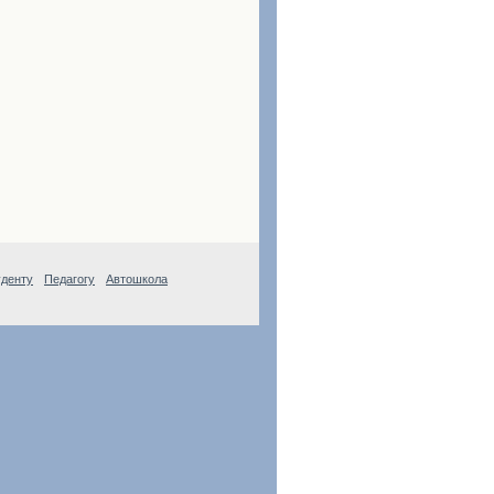
денту
Педагогу
Автошкола