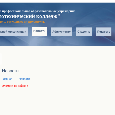
е профессиональное образовательное учреждение
тотехнический колледж"
карта сайта
главная
ала, воспитываем патриота!
Контакты
Новости
льной организации
Абитуриенту
Студенту
Педагогу
Новости
Главная
Новости
Элемент не найден!