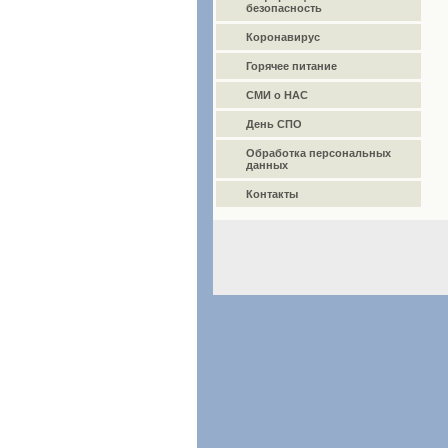
безопасность
Коронавирус
Горячее питание
СМИ о НАС
День СПО
Обработка персональных
данных
Контакты