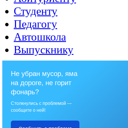
Студенту
Педагогу
Автошкола
Выпускнику
Не убран мусор, яма
на дороге, не горит
фонарь?
Столкнулись с проблемой —
сообщите о ней!