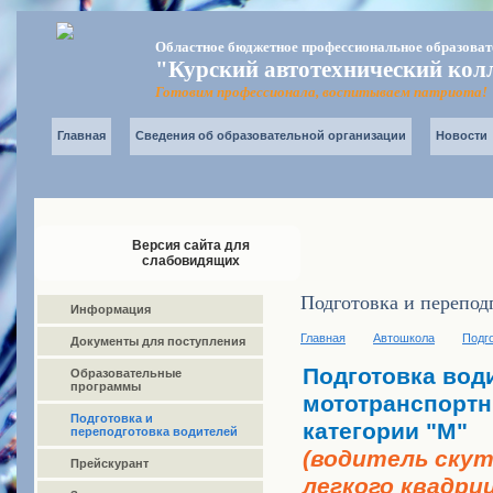
Областное бюджетное профессиональное образоват
"Курский автотехнический кол
Готовим профессионала, воспитываем патриота!
Главная
Сведения об образовательной организации
Новости
Версия сайта для
слабовидящих
Подготовка и перепод
Информация
Главная
Автошкола
Подго
Документы для поступления
Подготовка вод
Образовательные
программы
мототранспортн
Подготовка и
категории "М"
переподготовка водителей
(водитель скут
Прейскурант
легкого квадриц