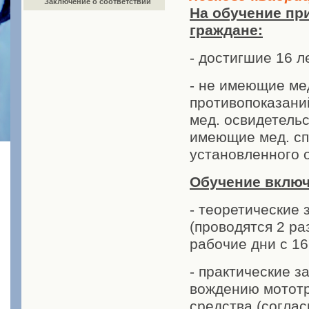
Заключение о соответствии
На обучение пр
граждане:
- достигшие 16 л
- не имеющие ме
противопоказан
мед. освидетель
имеющие мед. сп
установленного 
Обучение включ
- теоретические 
(проводятся 2 ра
рабочие дни с 16.
- практические з
вождению мотот
средства (соглас