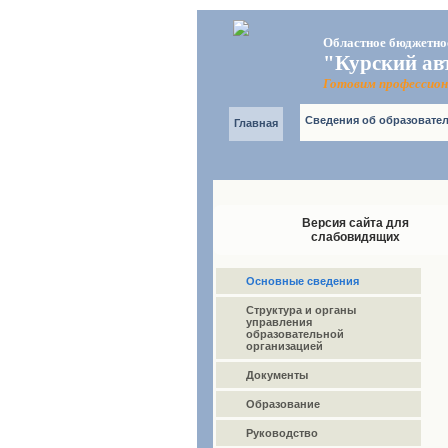
Областное бюджетно
"Курский ав
Готовим профессион
Сведения об образовате
Главная
Версия сайта для
слабовидящих
Основные сведения
Структура и органы
управления
образовательной
организацией
Документы
Образование
Руководство