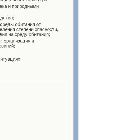
века и природными
одства;
 среды обитания от
еления степени опасности,
вия на среду обитания;
; организация и
ований;
ситуациях;