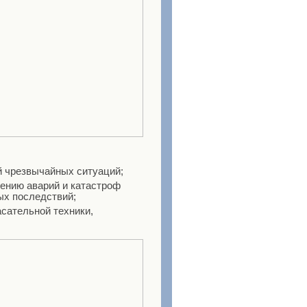
ий чрезвычайных ситуаций;
ению аварий и катастроф
ных последствий;
асательной техники,