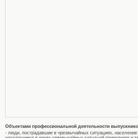
Объектами профессиональной деятельности выпускнико
- люди, пострадавшие в чрезвычайных ситуациях, население
находящиеся в зонах чрезвычайных ситуаций природного и т