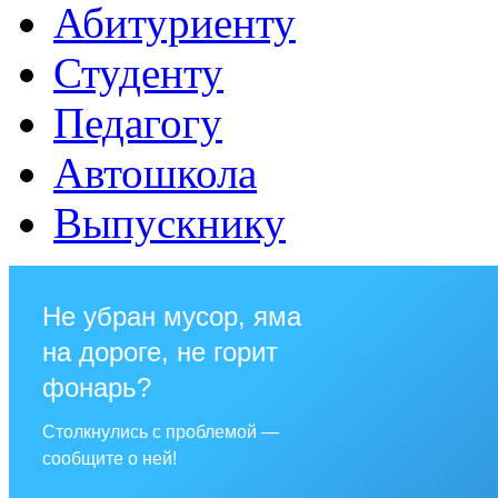
Абитуриенту
Студенту
Педагогу
Автошкола
Выпускнику
Не убран мусор, яма
на дороге, не горит
фонарь?
Столкнулись с проблемой —
сообщите о ней!